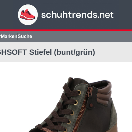
r
Marken
Suche
SOFT Stiefel (bunt/grün)