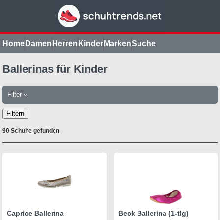
Home
Damen
Herren
Kinder
Marken
Suche
Ballerinas für Kinder
Filter
›
Filtern
90 Schuhe gefunden
Caprice Ballerina
Beck Ballerina (1-tlg)