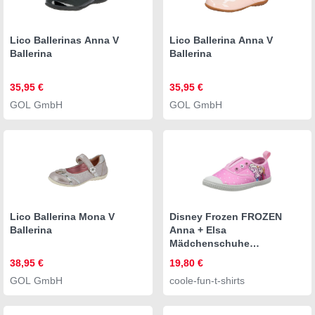
Lico Ballerinas Anna V
Lico Ballerina Anna V
Ballerina
Ballerina
35,95 €
35,95 €
GOL GmbH
GOL GmbH
Lico Ballerina Mona V
Disney Frozen FROZEN
Ballerina
Anna + Elsa
Mädchenschuhe
Strassenschuhe Kinder
38,95 €
19,80 €
Sneaker Ballerinas Ohne
GOL GmbH
coole-fun-t-shirts
Schnürsenkel