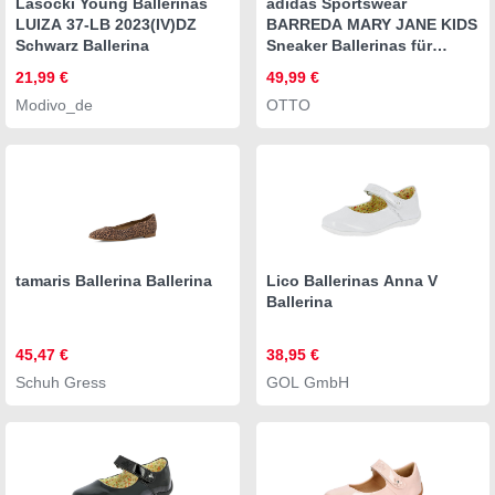
Lasocki Young Ballerinas
adidas Sportswear
LUIZA 37-LB 2023(IV)DZ
BARREDA MARY JANE KIDS
Schwarz Ballerina
Sneaker Ballerinas für
Kinder & Jugendliche
21,99 €
49,99 €
Modivo_de
OTTO
tamaris Ballerina Ballerina
Lico Ballerinas Anna V
Ballerina
45,47 €
38,95 €
Schuh Gress
GOL GmbH