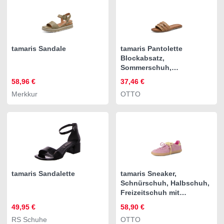
tamaris Sandale
tamaris Pantolette
Blockabsatz,
Sommerschuh,
Schlüpfschuh mit
58,96 €
37,46 €
modischen Zierschnallen
Merkkur
OTTO
tamaris Sandalette
tamaris Sneaker,
Schnürschuh, Halbschuh,
Freizeitschuh mit
gepolstertem Schaftrand
49,95 €
58,90 €
RS Schuhe
OTTO