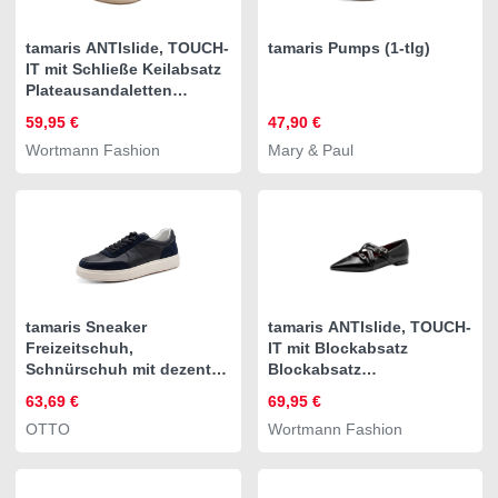
tamaris ANTIslide, TOUCH-
tamaris Pumps (1-tlg)
IT mit Schließe Keilabsatz
Plateausandaletten
ANTIslide
59,95 €
47,90 €
Wortmann Fashion
Mary & Paul
tamaris Sneaker
tamaris ANTIslide, TOUCH-
Freizeitschuh,
IT mit Blockabsatz
Schnürschuh mit dezenten
Blockabsatz
Ziernähten, für Herren
Riemchenballerina
63,69 €
69,95 €
ANTIslide
OTTO
Wortmann Fashion