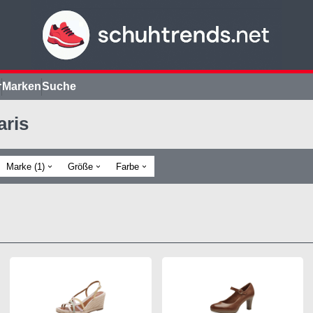
r
Marken
Suche
ris
Marke (1)
Größe
Farbe
›
›
›