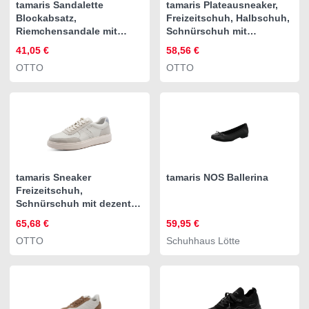
tamaris Sandalette
tamaris Plateausneaker,
Blockabsatz,
Freizeitschuh, Halbschuh,
Riemchensandale mit
Schnürschuh mit
Rahmennaht
Kontrastbesatz
41,05 €
58,56 €
OTTO
OTTO
tamaris Sneaker
tamaris NOS Ballerina
Freizeitschuh,
Schnürschuh mit dezenten
Ziernähten, für Herren
65,68 €
59,95 €
OTTO
Schuhhaus Lötte