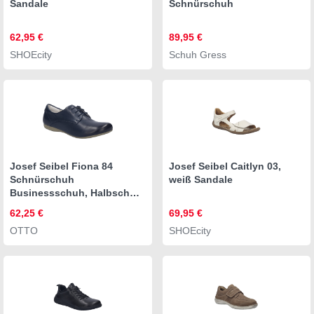
Sandale
Schnürschuh
62,95 €
89,95 €
SHOEcity
Schuh Gress
Josef Seibel Fiona 84
Josef Seibel Caitlyn 03,
Schnürschuh
weiß Sandale
Businessschuh, Halbschuh
mit Ziernähten, in Weite G
62,25 €
69,95 €
(weit)
OTTO
SHOEcity