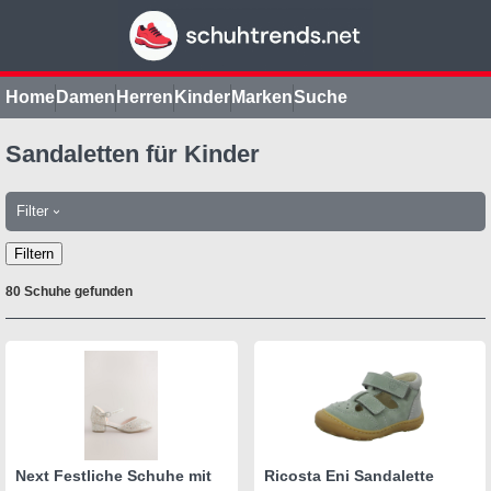
Home
Damen
Herren
Kinder
Marken
Suche
Sandaletten für Kinder
Filter
›
Filtern
80 Schuhe gefunden
Next Festliche Schuhe mit
Ricosta Eni Sandalette