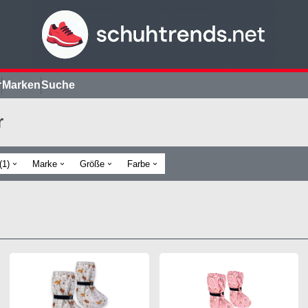
r
Marken
Suche
r
(1)
Marke
Größe
Farbe
›
›
›
›