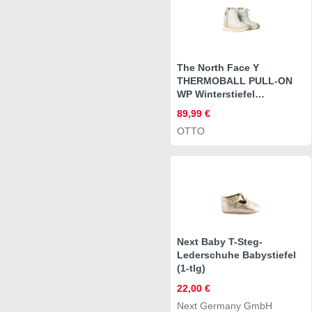
The North Face Y
THERMOBALL PULL-ON
WP Winterstiefel
Winterschuhe,
89,99 €
Winterboots, Snowboots,
OTTO
wasserdicht
Next Baby T-Steg-
Lederschuhe Babystiefel
(1-tlg)
22,00 €
Next Germany GmbH