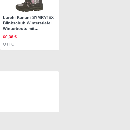
Lurchi Kanani-SYMPATEX
Blinkschuh Winterstiefel
Winterboots mit
Blinkfunktion,
60,38 €
Größenschablone zum
OTTO
Download