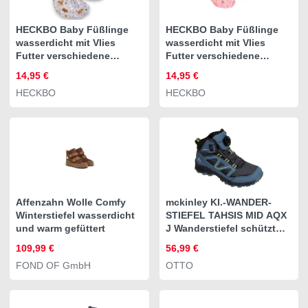
HECKBO Baby Füßlinge
HECKBO Baby Füßlinge
wasserdicht mit Vlies
wasserdicht mit Vlies
Futter verschiedene
Futter verschiedene
Motive Babystiefel
Motive Babystiefel
14,95 €
14,95 €
HECKBO
HECKBO
Affenzahn Wolle Comfy
mckinley KI.-WANDER-
Winterstiefel wasserdicht
STIEFEL TAHSIS MID AQX
und warm gefüttert
J Wanderstiefel schützt
vor Nässe
109,99 €
56,99 €
FOND OF GmbH
OTTO