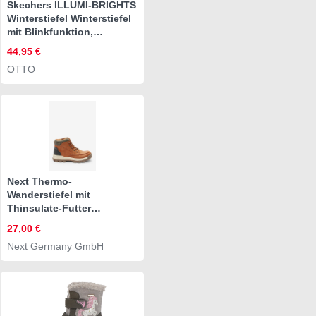
Skechers ILLUMI-BRIGHTS
Winterstiefel Winterstiefel
mit Blinkfunktion,
Größenschablone zum
44,95 €
Download
OTTO
Next Thermo-
Wanderstiefel mit
Thinsulate-Futter
Wanderstiefel (1-tlg)
27,00 €
Next Germany GmbH