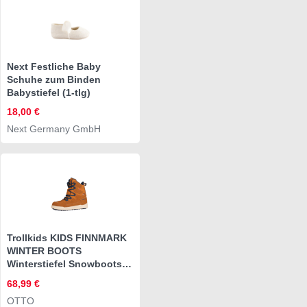
Next Festliche Baby
Schuhe zum Binden
Babystiefel (1-tlg)
18,00 €
Next Germany GmbH
Trollkids KIDS FINNMARK
WINTER BOOTS
Winterstiefel Snowboots,
Winterstiefel,
68,99 €
Winterschuhe, für Kinder,
OTTO
wasserdicht