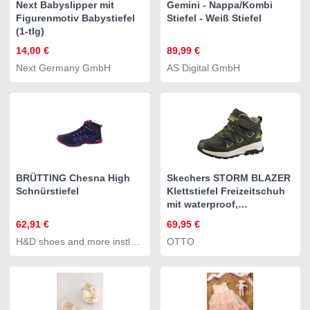
Next Babyslipper mit
Gemini - Nappa/Kombi
Figurenmotiv Babystiefel
Stiefel - Weiß Stiefel
(1-tlg)
14,00 €
89,99 €
Next Germany GmbH
AS Digital GmbH
BRÜTTING Chesna High
Skechers STORM BLAZER
Schnürstiefel
Klettstiefel Freizeitschuh
mit waterproof,
Größenschablone zum
62,91 €
69,95 €
Download
H&D shoes and more instlyle
OTTO
GmbH