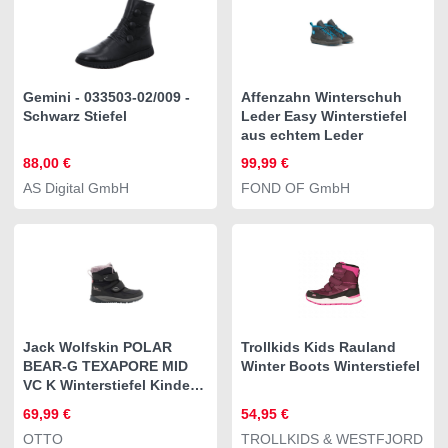
Gemini - 033503-02/009 -
Affenzahn Winterschuh
Schwarz Stiefel
Leder Easy Winterstiefel
aus echtem Leder
88,00 €
99,99 €
AS Digital GmbH
FOND OF GmbH
Jack Wolfskin POLAR
Trollkids Kids Rauland
BEAR-G TEXAPORE MID
Winter Boots Winterstiefel
VC K Winterstiefel Kinder-
Winterstiefel, wasserdicht,
69,99 €
54,95 €
warm gefüttert
OTTO
TROLLKIDS & WESTFJORD