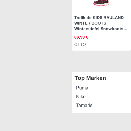
Trollkids KIDS RAULAND
WINTER BOOTS
Winterstiefel Snowboots,
Winterstiefel,
66,99 €
Winterschuhe, für Kinder,
OTTO
wasserdicht
Top Marken
Puma
Nike
Tamaris