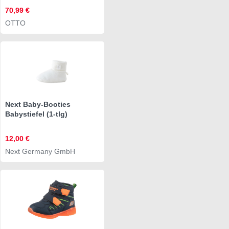
Snowboots, Winterboots,
70,99 €
Winterschuhe,
OTTO
wasserdicht und gefüttert
Next Baby-Booties
Babystiefel (1-tlg)
12,00 €
Next Germany GmbH