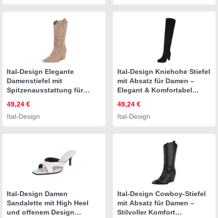
Beige
Ital-Design Elegante
Ital-Design Kniehohe Stiefel
Damenstiefel mit
mit Absatz für Damen –
Spitzenausstattung für
Elegant & Komfortabel
Freizeit Westernstiefel
Overkneestiefel (90727028)
49,24 €
49,24 €
(89937893) Blockabsatz
Blockabsatz Stiefel in
Ital-Design
Ital-Design
Stiefel in Hellbraun
Schwarz
Ital-Design Damen
Ital-Design Cowboy-Stiefel
Sandalette mit High Heel
mit Absatz für Damen –
und offenem Design
Stilvoller Komfort