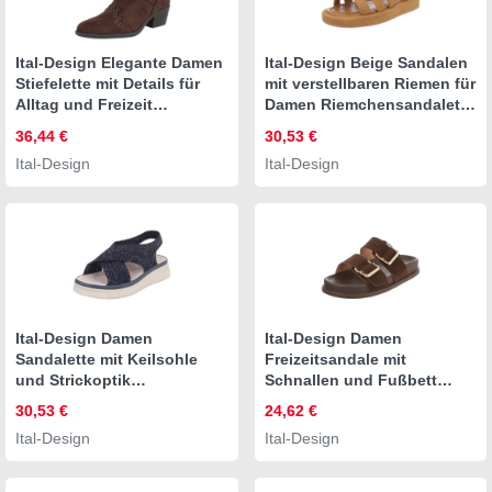
Ital-Design Elegante Damen
Ital-Design Beige Sandalen
Stiefelette mit Details für
mit verstellbaren Riemen für
Alltag und Freizeit
Damen Riemchensandalette
Westernstiefelette
(89372494)
36,44 €
30,53 €
(90471310) Blockabsatz
Keilabsatz/Wedge
Ital-Design
Ital-Design
Stiefeletten in Braun
Riemchensandalen in
Camel
Ital-Design Damen
Ital-Design Damen
Sandalette mit Keilsohle
Freizeitsandale mit
und Strickoptik
Schnallen und Fußbett
Riemchensandalette
Pantolette (91971002) Flach
30,53 €
24,62 €
(91849491)
Pantoletten in Braun
Ital-Design
Ital-Design
Keilabsatz/Wedge
Keilsandaletten in
Dunkelblau