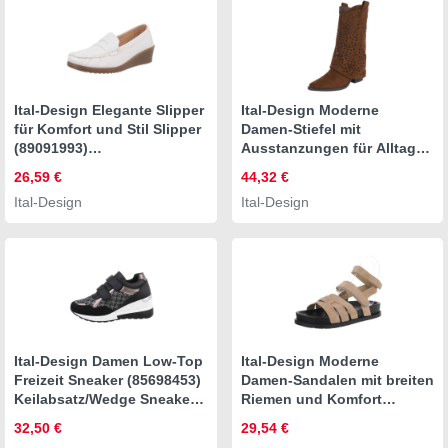
Ital-Design Elegante Slipper
Ital-Design Moderne
für Komfort und Stil Slipper
Damen-Stiefel mit
(89091993)
Ausstanzungen für Alltag
Keilabsatz/Wedge
und Freizeit Westernstiefel
26,59 €
44,32 €
Mokassins in Weiß
(91117008) Blockabsatz
Ital-Design
Ital-Design
Stiefel in Braun
Ital-Design Damen Low-Top
Ital-Design Moderne
Freizeit Sneaker (85698453)
Damen-Sandalen mit breiten
Keilabsatz/Wedge Sneakers
Riemen und Komfort
Low in Schwarz
Riemchensandalette
32,50 €
29,54 €
(89372711) Flach