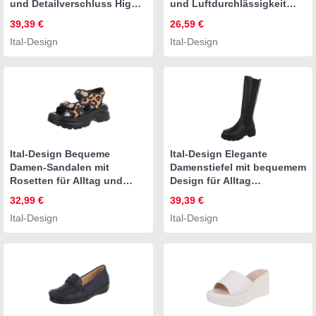
und Detailverschluss High-
und Luftdurchlässigkeit
Heel-Stiefelette (90542891)
Slipper (91512545) Flach
39,39 €
26,59 €
Pfennig-/Stilettoabsatz
Mokassins in Weiß
Ital-Design
Ital-Design
Stiefeletten in Schwarz
Ital-Design Bequeme
Ital-Design Elegante
Damen-Sandalen mit
Damenstiefel mit bequemem
Rosetten für Alltag und
Design für Alltag
Freizeit Plateausandaletten
Plateaustiefel (91154477)
32,99 €
39,39 €
(89852684) Blockabsatz
Blockabsatz Stiefel in
Ital-Design
Ital-Design
Sandalen & Sandaletten in
Schwarz
Beige