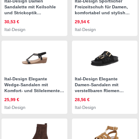
Ital-Design Damen
Ital-Design Sportlicher
Sandalette mit Keilsohle
Freizeitschuh für Damen,
und Strickoptik
komfortabel und stylish
Riemchensandalette
Sneaker (91512459)
30,53 €
29,54 €
(91849501)
Keilabsatz/Wedge Sneakers
Ital-Design
Ital-Design
Keilabsatz/Wedge
Low in Weiß
Keilsandaletten in Hellgrün
Ital-Design Elegante
Ital-Design Elegante
Wedge-Sandalen mit
Damen-Sandalen mit
Komfort- und Stilelementen
verstellbaren Riemen
Keilsandalette (86016649)
Pantolette (89372689) Flach
25,99 €
28,56 €
Keilabsatz/Wedge
Pantoletten in Schwarz
Ital-Design
Ital-Design
Keilsandaletten in Schwarz