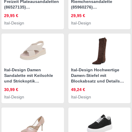
Freizeit Plateausandaletten
Riemchensandalette
(86527135)
(85960276)
Keilabsatz/Wedge
Keilabsatz/Wedge
29,95 €
29,95 €
Keilsandaletten in Beige
Keilsandaletten in Schwarz
Ital-Design
Ital-Design
Ital-Design Damen
Ital-Design Hochwertige
Sandalette mit Keilsohle
Damen-Stiefel mit
und Strickoptik
Blockabsatz und Details
Riemchensandalette
Westernstiefel (90471240)
30,99 €
49,24 €
(91849511)
Blockabsatz Stiefel in Braun
Ital-Design
Ital-Design
Keilabsatz/Wedge
Keilsandaletten in Apricot