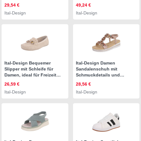
Pantolette (91895544)
Westernstiefel (90152866)
29,54 €
49,24 €
Pfennig-/Stilettoabsatz
Blockabsatz Stiefel in
Ital-Design
Ital-Design
Sandalen & Sandaletten in
Schwarz
Weiß
Ital-Design Bequemer
Ital-Design Damen
Slipper mit Schleife für
Sandalenschuh mit
Damen, ideal für Freizeit
Schmuckdetails und
Slipper (91554468) Flach
Plateau Plateausandaletten
26,59 €
28,56 €
Mokassins in Beige
(91895663)
Ital-Design
Ital-Design
Keilabsatz/Wedge
Keilsandaletten in
Roségold