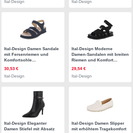
Ital-Design
Ital-Design
Riemchensandalen in
Hellbraun
Ital-Design Damen Sandale
Ital-Design Moderne
mit Fersenriemen und
Damen-Sandalen mit breiten
Komfortsohle
Riemen und Komfort
Riemchensandalette
Riemchensandalette
30,53 €
29,54 €
(91849627)
(89372723) Flach
Ital-Design
Ital-Design
Keilabsatz/Wedge
Riemchensandalen in
Keilsandaletten in
Schwarz
Dunkelblau
Ital-Design Eleganter
Ital-Design Damen Slipper
Damen Stiefel mit Absatz
mit erhöhtem Tragekomfort