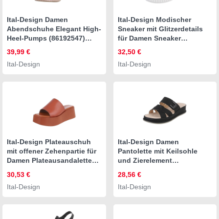
Ital-Design Damen
Ital-Design Modischer
Abendschuhe Elegant High-
Sneaker mit Glitzerdetails
Heel-Pumps (86192547)
für Damen Sneaker
Pfennig-/Stilettoabsatz High
(91116911) Flach Sneakers
39,99 €
32,50 €
Heel Pumps in Gold
Low in Schwarz
Ital-Design
Ital-Design
Ital-Design Plateauschuh
Ital-Design Damen
mit offener Zehenpartie für
Pantolette mit Keilsohle
Damen Plateausandaletten
und Zierelement
(91409167)
Plateausandaletten
30,53 €
28,56 €
Keilabsatz/Wedge
(91849392)
Ital-Design
Ital-Design
Keilsandaletten in Camel
Keilabsatz/Wedge
Keilsandaletten in Schwarz