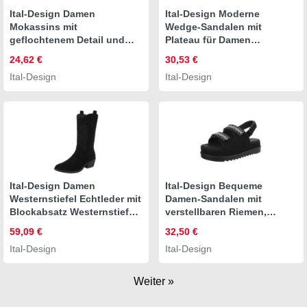
Ital-Design Damen
Ital-Design Moderne
Mokassins mit
Wedge-Sandalen mit
geflochtenem Detail und
Plateau für Damen
rutschfester Sohle Slipper
Plateausandaletten
24,62 €
30,53 €
(91117444)
(91409361)
Ital-Design
Ital-Design
Keilabsatz/Wedge
Keilabsatz/Wedge
Mokassins in Dunkelblau
Keilsandaletten in Weiß
Ital-Design Damen
Ital-Design Bequeme
Westernstiefel Echtleder mit
Damen-Sandalen mit
Blockabsatz Westernstiefel
verstellbaren Riemen,
(92002394) Blockabsatz
sandfarben
59,09 €
32,50 €
Stiefel in Schwarz
Plateausandaletten
Ital-Design
Ital-Design
(89372433) Flach
Plateausandaletten in
Schwarz
Weiter »