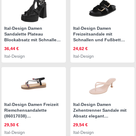
Ital-Design Damen
Ital-Design Damen
Sandalette Plateau
Freizeitsandale mit
Blockabsatz mit Schnalle
Schnallen und Fußbett
Plateausandaletten
Pantolette (91971009) Flach
36,44 €
24,62 €
(91849170) Blockabsatz
Pantoletten in Schwarz
Ital-Design
Ital-Design
Sandalen & Sandaletten in
Schwarz
Ital-Design Damen Freizeit
Ital-Design Damen
Riemchensandalette
Zehentrenner Sandale mit
(86017038)
Absatz elegant
Keilabsatz/Wedge
Zehentrenner (91895536)
29,50 €
29,54 €
Keilsandaletten in Schwarz
Pfennig-/Stilettoabsatz
Ital-Design
Ital-Design
Sandalen & Sandaletten in