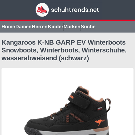
Home
Damen
Herren
Kinder
Marken
Suche
Kangaroos K-NB GARP EV Winterboots
Snowboots, Winterboots, Winterschuhe,
wasserabweisend (schwarz)