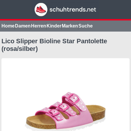
Home
Damen
Herren
Kinder
Marken
Suche
Lico Slipper Bioline Star Pantolette
(rosa/silber)