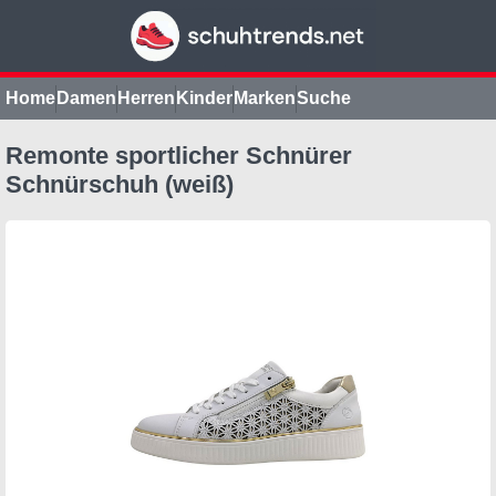
Home
Damen
Herren
Kinder
Marken
Suche
Remonte sportlicher Schnürer
Schnürschuh (weiß)