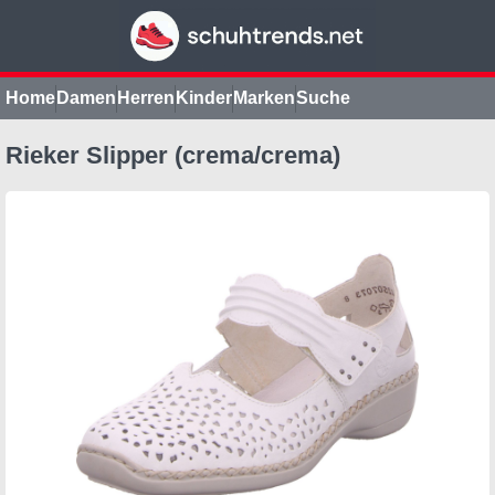
Home
Damen
Herren
Kinder
Marken
Suche
Rieker Slipper (crema/crema)