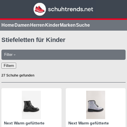
Home
Damen
Herren
Kinder
Marken
Suche
Stiefeletten für Kinder
Filter
›
Filtern
27 Schuhe gefunden
Next Warm gefütterte
Next Warm gefütterte