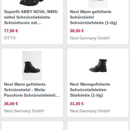
Superfit ABBY NOVA, WMS:
Next Warm gefütterte
mittel Schnürstiefelette
Schürstiefel
Schnürboots mit
Schnürstiefelette (1-tlg)
Reißverschluss,
77,80 €
38,00 €
Größenschablone zum
OTTO
Next Germany GmbH
Download
Next Warm gefütterte
Next Warmgefütterte
Schnürstiefel - Weite
Schnürstiefeletten
Passform Schnürstiefelette
Stiefelette (1-tlg)
(1-tlg)
36,00 €
31,00 €
Next Germany GmbH
Next Germany GmbH