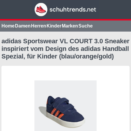
Home
Damen
Herren
Kinder
Marken
Suche
adidas Sportswear VL COURT 3.0 Sneaker
inspiriert vom Design des adidas Handball
Spezial, für Kinder (blau/orange/gold)