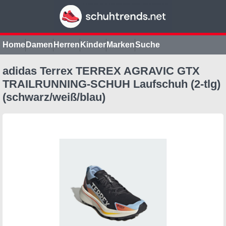
Home
Damen
Herren
Kinder
Marken
Suche
adidas Terrex TERREX AGRAVIC GTX
TRAILRUNNING-SCHUH Laufschuh (2-tlg)
(schwarz/weiß/blau)