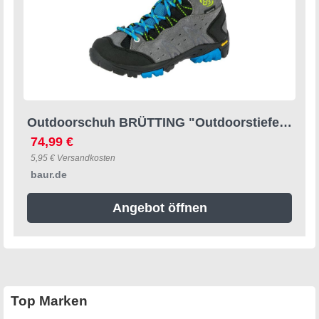
Outdoorschuh BRÜTTING "Outdoorstiefel Mount Bona High Kids", Kinder, Gr. 40, grau, Veloursleder, Schuhe Outdoorschuh
74,99 €
5,95 € Versandkosten
baur.de
Angebot öffnen
Top Marken