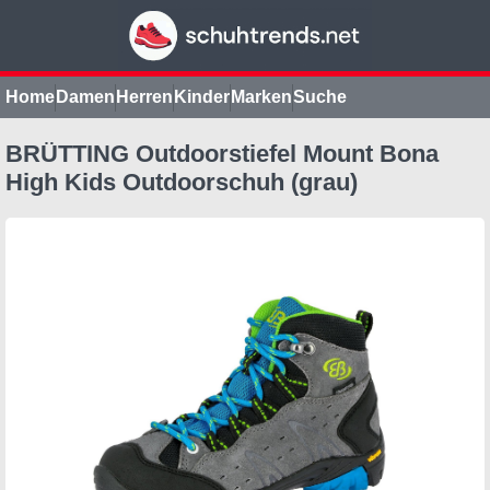
Home
Damen
Herren
Kinder
Marken
Suche
BRÜTTING Outdoorstiefel Mount Bona
High Kids Outdoorschuh (grau)