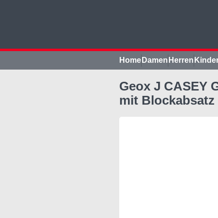
Home
Damen
Herren
Kinde
Geox J CASEY GI
mit Blockabsatz