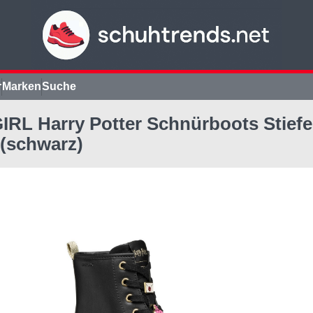
r
Marken
Suche
RL Harry Potter Schnürboots Stiefel
 (schwarz)