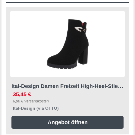
Ital-Design Damen Freizeit High-Heel-Stiefelette (87108575) Blockabsatz High-Heel Stiefeletten in Schwarz
35,45 €
6,90 € Versandkosten
Ital-Design (via OTTO)
Angebot öffnen