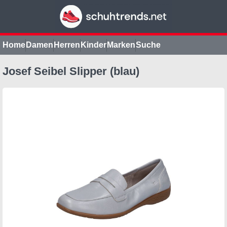
Home
Damen
Herren
Kinder
Marken
Suche
Josef Seibel Slipper (blau)