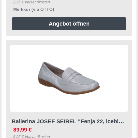
2,95 € Versandkosten
Merkkur (via OTTO)
Angebot öffnen
Ballerina JOSEF SEIBEL "Fenja 22, iceblue", Damen, Gr. 41, blau (iceblau), Obermaterial: 100% Rindsleder Leather cow., Schuhe Ballerina
89,99 €
5,95 € Versandkosten