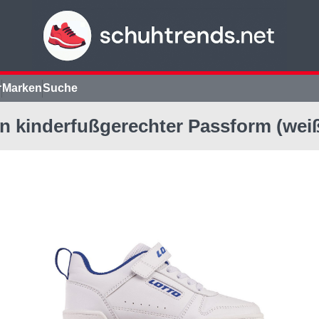
r
Marken
Suche
in kinderfußgerechter Passform (weiß