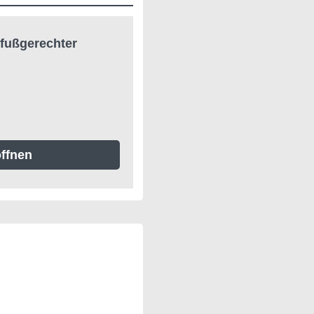
rfußgerechter
ffnen