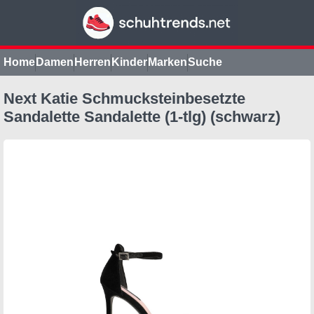
Home
Damen
Herren
Kinder
Marken
Suche
Next Katie Schmucksteinbesetzte
Sandalette Sandalette (1-tlg) (schwarz)