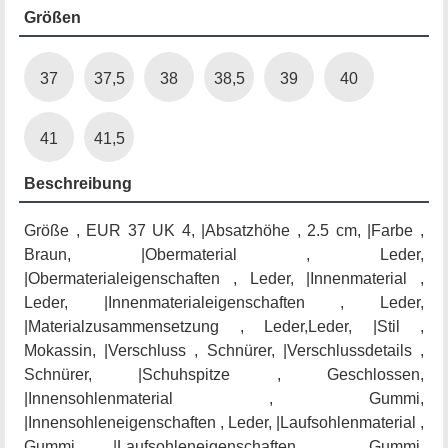
Größen
37
37,5
38
38,5
39
40
41
41,5
Beschreibung
Größe , EUR 37 UK 4, |Absatzhöhe , 2.5 cm, |Farbe ,
Braun, |Obermaterial , Leder,
|Obermaterialeigenschaften , Leder, |Innenmaterial ,
Leder, |Innenmaterialeigenschaften , Leder,
|Materialzusammensetzung , Leder,Leder, |Stil ,
Mokassin, |Verschluss , Schnürer, |Verschlussdetails ,
Schnürer, |Schuhspitze , Geschlossen,
|Innensohlenmaterial , Gummi,
|Innensohleneigenschaften , Leder, |Laufsohlenmaterial ,
Gummi, |Laufsohleneigenschaften , Gummi,