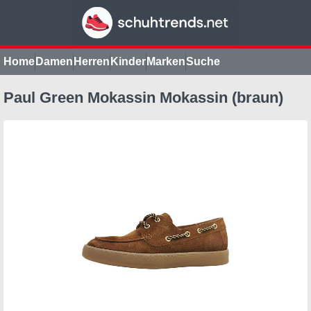
Home
Damen
Herren
Kinder
Marken
Suche
Paul Green Mokassin Mokassin (braun)