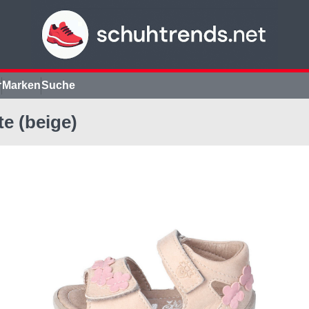
r
Marken
Suche
e (beige)