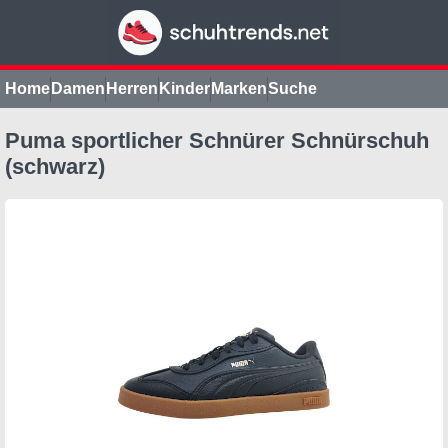
Home
Damen
Herren
Kinder
Marken
Suche
Puma sportlicher Schnürer Schnürschuh
(schwarz)