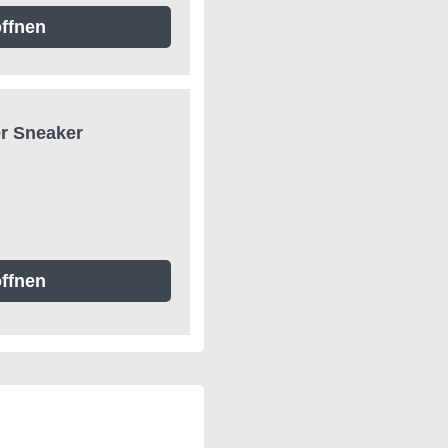
ffnen
er Sneaker
ffnen