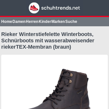
Home
Damen
Herren
Kinder
Marken
Suche
Rieker Winterstiefelette Winterboots,
Schnürboots mit wasserabweisender
riekerTEX-Membran (braun)