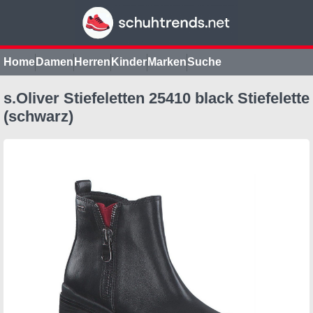
Home
Damen
Herren
Kinder
Marken
Suche
s.Oliver Stiefeletten 25410 black Stiefelette
(schwarz)