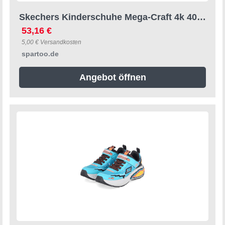
Skechers Kinderschuhe Mega-Craft 4k 402160l-Tqbk Turquoise/black 27;28;29;30;27 1/2;28 1/2 Male
53,16 €
5,00 € Versandkosten
spartoo.de
Angebot öffnen