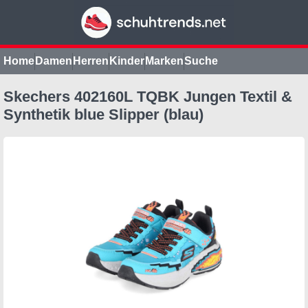
Home
Damen
Herren
Kinder
Marken
Suche
Skechers 402160L TQBK Jungen Textil &
Synthetik blue Slipper (blau)