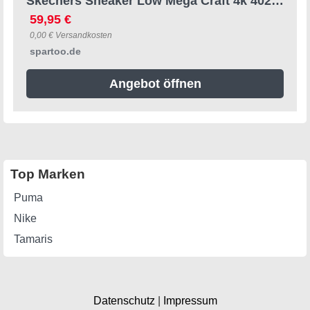
Skechers Sneaker Low Mega Craft 4k 402160l Tqbk 27;28;29;31;32;33 Male
59,95 €
0,00 € Versandkosten
spartoo.de
Angebot öffnen
Top Marken
Puma
Nike
Tamaris
Datenschutz
|
Impressum