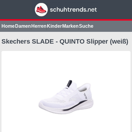
Home
Damen
Herren
Kinder
Marken
Suche
Skechers SLADE - QUINTO Slipper (weiß)