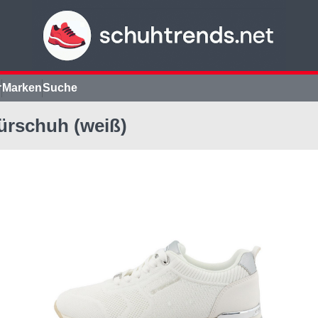
r
Marken
Suche
ürschuh (weiß)