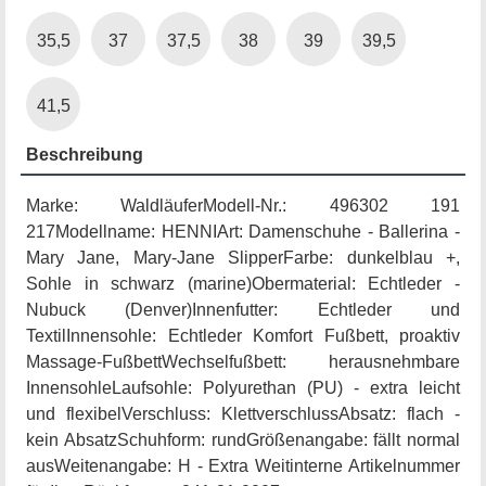
35,5
37
37,5
38
39
39,5
41,5
Beschreibung
Marke: WaldläuferModell-Nr.: 496302 191
217Modellname: HENNIArt: Damenschuhe - Ballerina -
Mary Jane, Mary-Jane SlipperFarbe: dunkelblau +,
Sohle in schwarz (marine)Obermaterial: Echtleder -
Nubuck (Denver)Innenfutter: Echtleder und
TextilInnensohle: Echtleder Komfort Fußbett, proaktiv
Massage-FußbettWechselfußbett: herausnehmbare
InnensohleLaufsohle: Polyurethan (PU) - extra leicht
und flexibelVerschluss: KlettverschlussAbsatz: flach -
kein AbsatzSchuhform: rundGrößenangabe: fällt normal
ausWeitenangabe: H - Extra Weitinterne Artikelnummer