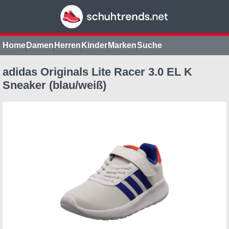
Home
Damen
Herren
Kinder
Marken
Suche
adidas Originals Lite Racer 3.0 EL K
Sneaker (blau/weiß)