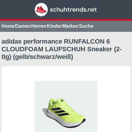
Home
Damen
Herren
Kinder
Marken
Suche
adidas performance RUNFALCON 6
CLOUDFOAM LAUFSCHUH Sneaker (2-
tlg) (gelb/schwarz/weiß)