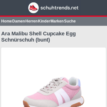
Home
Damen
Herren
Kinder
Marken
Suche
Ara Malibu Shell Cupcake Egg
Schnürschuh (bunt)