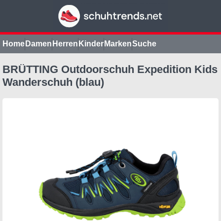
Home
Damen
Herren
Kinder
Marken
Suche
BRÜTTING Outdoorschuh Expedition Kids
Wanderschuh (blau)