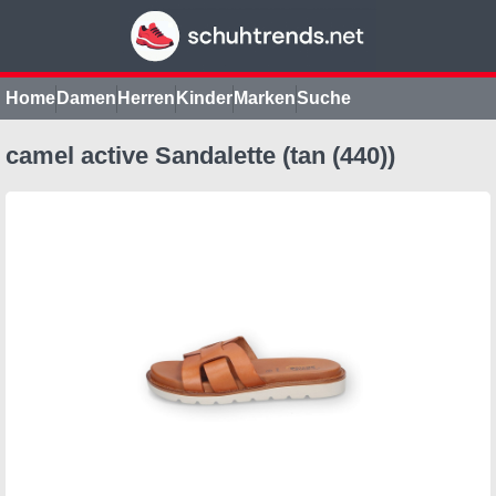
Home
Damen
Herren
Kinder
Marken
Suche
camel active Sandalette (tan (440))