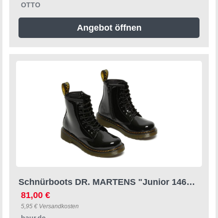
OTTO
Angebot öffnen
Schnürboots DR. MARTENS "Junior 1460 8-Loch Lacklederstiefel", Damen, Gr. 30, schwarz, Lackleder, glänzend, Schuhe Schnürboots, Lackstiefel, Kinderstiefel, Freizeitschuh mit Reißverschluss
81,00 €
5,95 € Versandkosten
baur.de