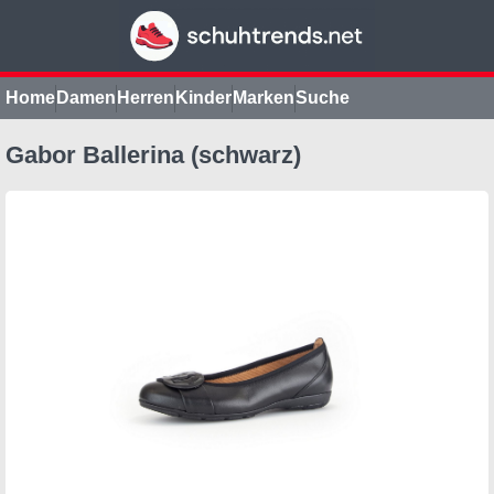
Home
Damen
Herren
Kinder
Marken
Suche
Gabor Ballerina (schwarz)