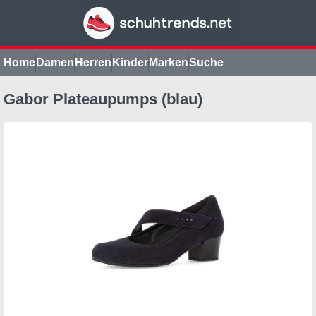
Home
Damen
Herren
Kinder
Marken
Suche
Gabor Plateaupumps (blau)