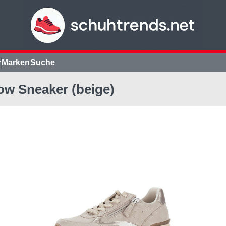
r
Marken
Suche
ow Sneaker (beige)