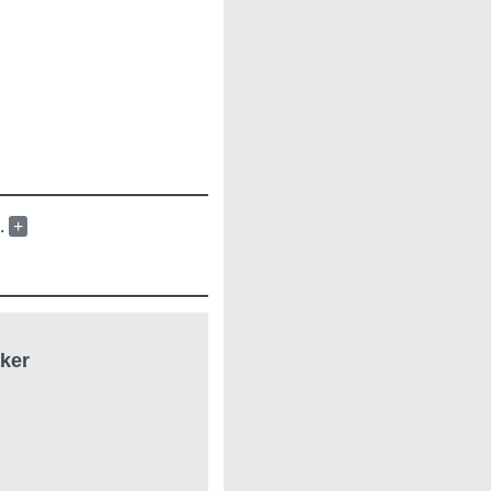
n.
+
ker