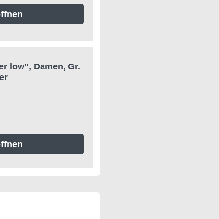
ffnen
r low", Damen, Gr.
er
ffnen