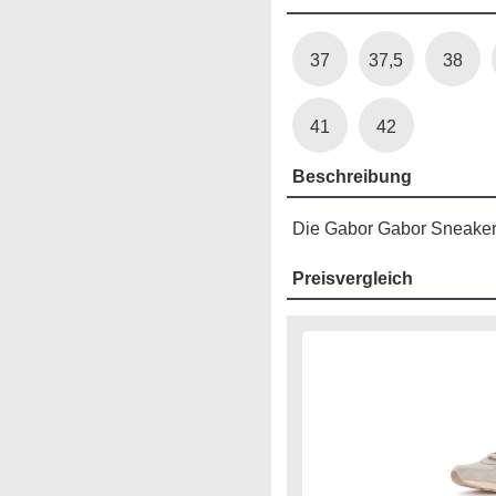
37
37,5
38
41
42
Beschreibung
Die Gabor Gabor Sneaker l
Preisvergleich