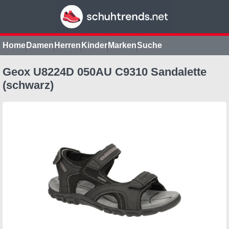
Home
Damen
Herren
Kinder
Marken
Suche
Geox U8224D 050AU C9310 Sandalette
(schwarz)