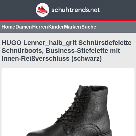
Home
Damen
Herren
Kinder
Marken
Suche
HUGO Lenner_halb_grlt Schnürstiefelette
Schnürboots, Business-Stiefelette mit
Innen-Reißverschluss (schwarz)