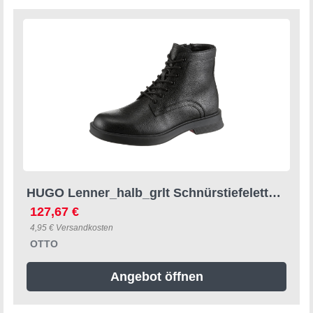
HUGO Lenner_halb_grlt Schnürstiefelette Schnürboots, Business-Stiefelette mit Innen-Reißverschluss
127,67 €
4,95 € Versandkosten
OTTO
Angebot öffnen