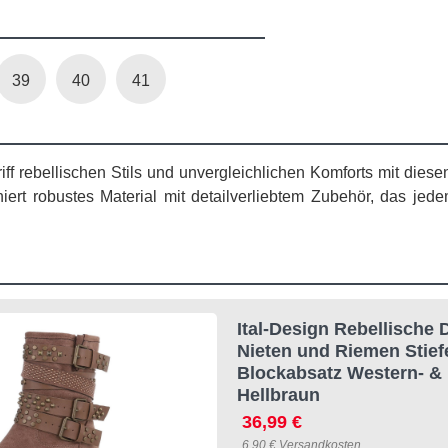
39
40
41
ff rebellischen Stils und unvergleichlichen Komforts mit diese
iert robustes Material mit detailverliebtem Zubehör, das jed
Ital-Design Rebellische
Nieten und Riemen Stiefe
Blockabsatz Western- & 
Hellbraun
36,99 €
6,90 € Versandkosten