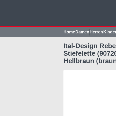
Home
Damen
Herren
Kinde
Ital-Design Reb
Stiefelette (907
Hellbraun (braun