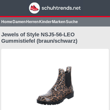
Home
Damen
Herren
Kinder
Marken
Suche
Jewels of Style NSJ5-56-LEO
Gummistiefel (braun/schwarz)