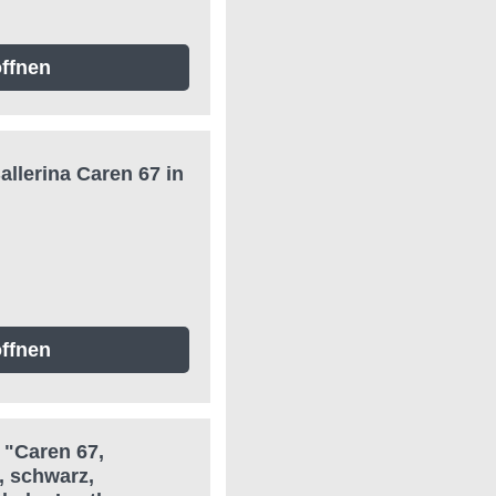
ffnen
lerina Caren 67 in
ffnen
 "Caren 67,
, schwarz,