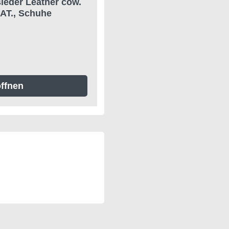
leder Leather cow.
AT., Schuhe
ffnen