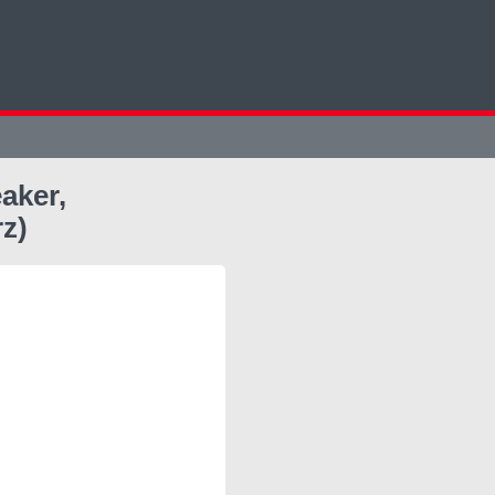
aker,
z)