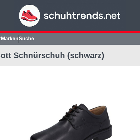
r
Marken
Suche
lcott Schnürschuh (schwarz)