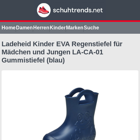
Home
Damen
Herren
Kinder
Marken
Suche
Ladeheid Kinder EVA Regenstiefel für
Mädchen und Jungen LA-CA-01
Gummistiefel (blau)