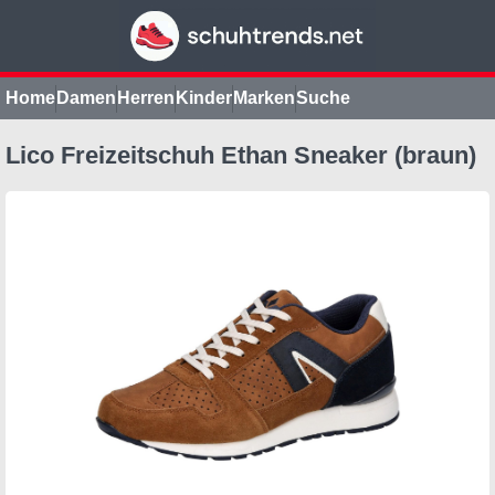
Home
Damen
Herren
Kinder
Marken
Suche
Lico Freizeitschuh Ethan Sneaker (braun)