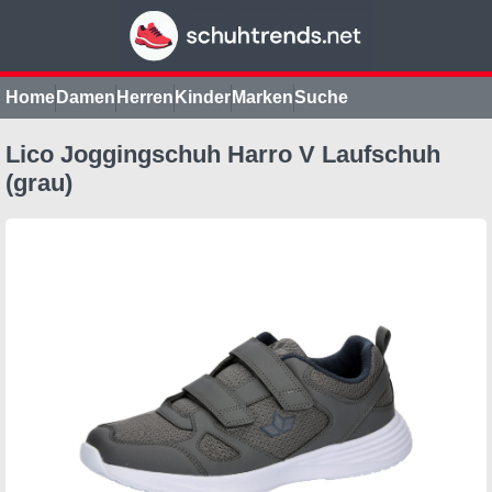
Home
Damen
Herren
Kinder
Marken
Suche
Lico Joggingschuh Harro V Laufschuh
(grau)