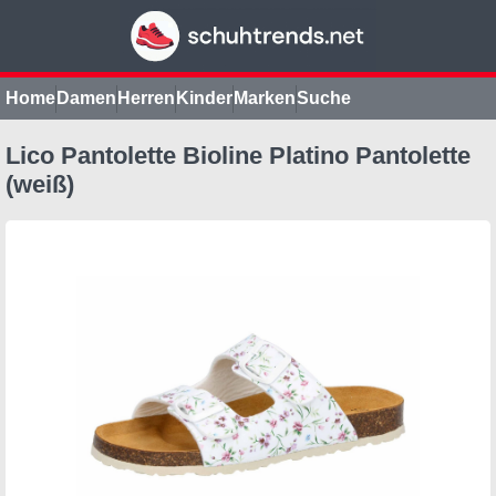
Home
Damen
Herren
Kinder
Marken
Suche
Lico Pantolette Bioline Platino Pantolette
(weiß)