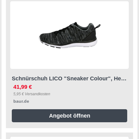
Schnürschuh LICO "Sneaker Colour", Herren, Gr. 44, grau, Textil, Schuhe Schnürschuh
41,99 €
5,95 € Versandkosten
baur.de
Angebot öffnen