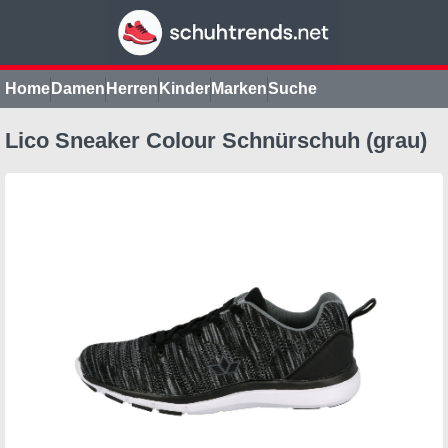
Home
Damen
Herren
Kinder
Marken
Suche
Lico Sneaker Colour Schnürschuh (grau)